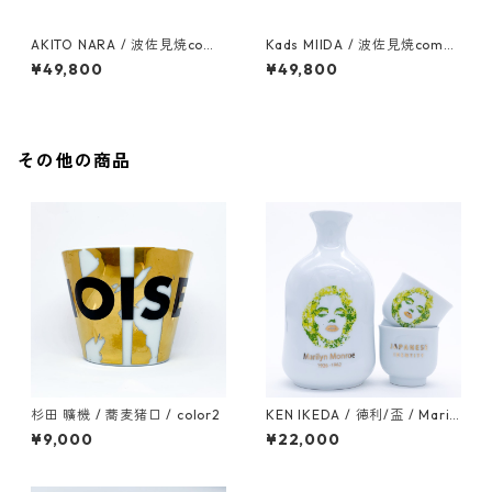
AKITO NARA / 波佐見焼comp
Kads MIIDA / 波佐見焼compl
lete set
ete set
¥49,800
¥49,800
その他の商品
杉田 曠機 / 蕎麦猪口 / color2
KEN IKEDA / 徳利/盃 / Marily
n Monroe GREEN
¥9,000
¥22,000