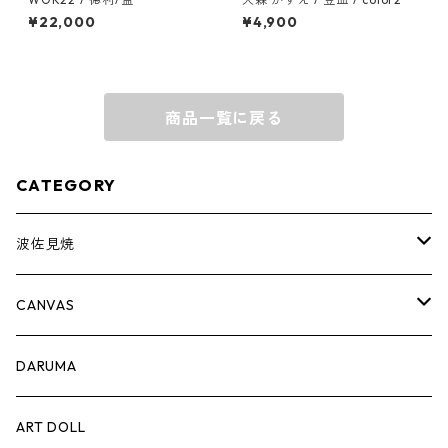
¥22,000
¥4,900
商品一覧に戻る
CATEGORY
波佐見焼
complete set
CANVAS
豆皿
PRINT
DARUMA
蕎麦猪口
ART DOLL