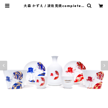
大森 かずえ / 波佐見焼complete s
et | ICBA.SHOP