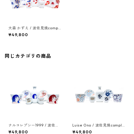
大森 かずえ / 波佐見焼compl
ete set
¥49,800
同じカテゴリの商品
ナルコレプシー1999 / 波佐見
Luise Ono / 波佐見焼comple
焼complete set
te set
¥49,800
¥49,800