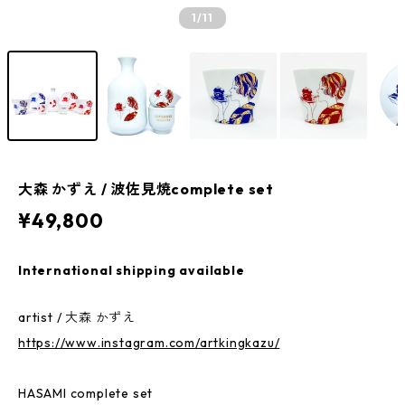
1
/11
大森 かずえ / 波佐見焼complete set
¥49,800
International shipping available
artist / 大森 かずえ
https://www.instagram.com/artkingkazu/
HASAMI complete set