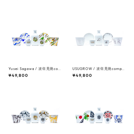
Yusei Sagawa / 波佐見焼com
USUGROW / 波佐見焼comple
plete set
te set
¥49,800
¥49,800