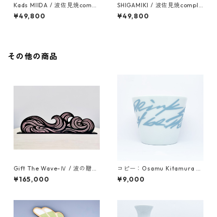
Kads MIIDA / 波佐見焼compl
SHIGAMIKI / 波佐見焼comple
ete set
te set
¥49,800
¥49,800
その他の商品
Gift The Wave-Ⅳ / 波の贈り
コピー：Osamu Kitamura /
物-Ⅳ
蕎麦猪口 / color1
¥165,000
¥9,000