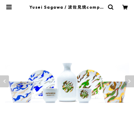
Yusei Sagawa / 波佐見焼comple
te set | ICBA.SHOP