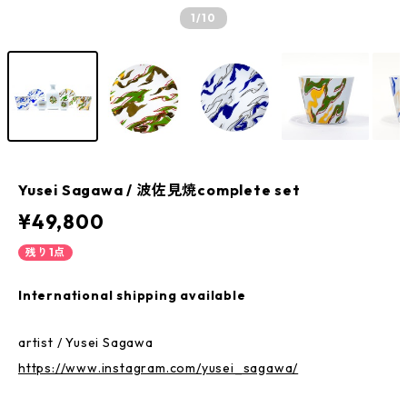
1
/10
Yusei Sagawa / 波佐見焼complete set
¥49,800
残り1点
International shipping available
artist / Yusei Sagawa
https://www.instagram.com/yusei_sagawa/