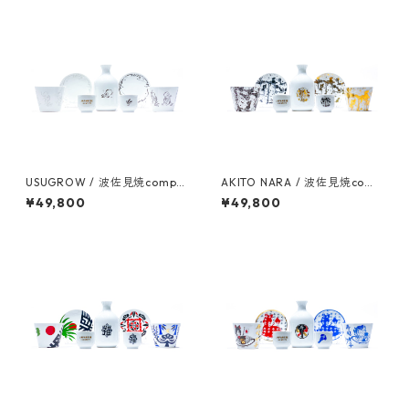
USUGROW / 波佐見焼comple
AKITO NARA / 波佐見焼comp
te set
lete set
¥49,800
¥49,800