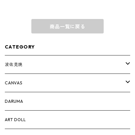
商品一覧に戻る
CATEGORY
波佐見焼
complete set
CANVAS
豆皿
PRINT
DARUMA
蕎麦猪口
ART DOLL