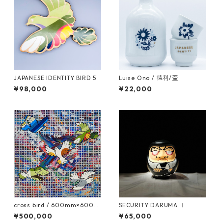
JAPANESE IDENTITY BIRD 5
Luise Ono / 徳利/盃
¥98,000
¥22,000
cross bird / 600mm×600m
SECURITY DARUMA Ⅰ
m
¥500,000
¥65,000