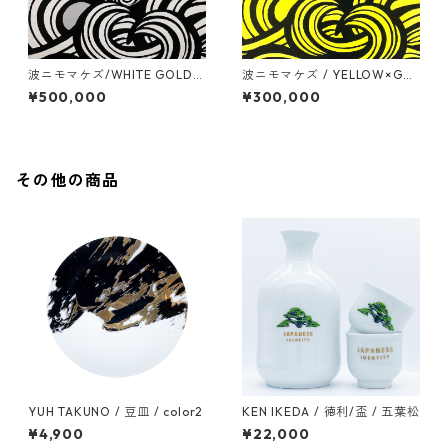
波ニモマケズ/WHITE GOLD R
波ニモマケズ / YELLOW×GO
EAF / S30号(910mm x 910m
LD LEAF / 530mm x 530mm
¥500,000
¥300,000
m)
その他の商品
YUH TAKUNO / 豆皿 / color2
KEN IKEDA / 徳利/盃 / 五葉松
¥4,900
¥22,000