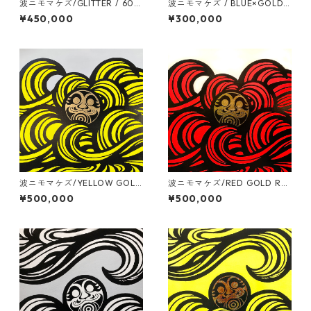
波ニモマケズ/GLITTER / 600
波ニモマケズ / BLUE×GOLD L
mm x 6000mm
EAF / 530mm x 530mm
¥450,000
¥300,000
波ニモマケズ/YELLOW GOLD
波ニモマケズ/RED GOLD RE
REAF / S30号(910mm x 910
AF / S30号(910mm x 910m
¥500,000
¥500,000
mm)
m)