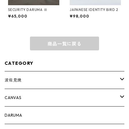
SECURITY DARUMA Ⅲ
JAPANESE IDENTITY BIRD 2
¥65,000
¥98,000
商品一覧に戻る
CATEGORY
波佐見焼
complete set
CANVAS
豆皿
PRINT
DARUMA