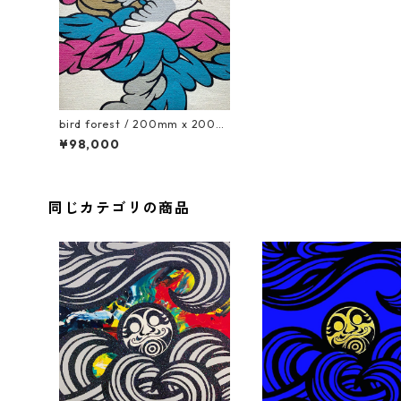
bird forest / 200mm x 200m
m
¥98,000
同じカテゴリの商品