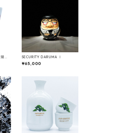
麦猪口
SECURITY DARUMA Ⅰ
¥65,000