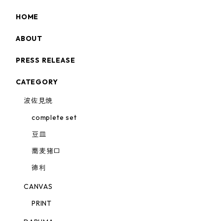
HOME
ABOUT
PRESS RELEASE
CATEGORY
波佐見焼
complete set
豆皿
蕎麦猪口
徳利
CANVAS
PRINT