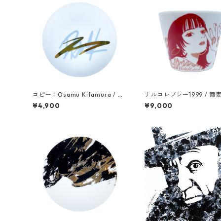
コピー：Osamu Kitamura / 豆
ナルコレプシー1999 / 蕎
皿 / color1
/ color2
¥4,900
¥9,000