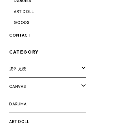
DARUMA
ART DOLL
GOODS
CONTACT
CATEGORY
波佐見焼
complete set
CANVAS
豆皿
PRINT
DARUMA
蕎麦猪口
ART DOLL