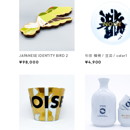
JAPANESE IDENTITY BIRD 2
杉田 曠機 / 豆皿 / color1
¥98,000
¥4,900