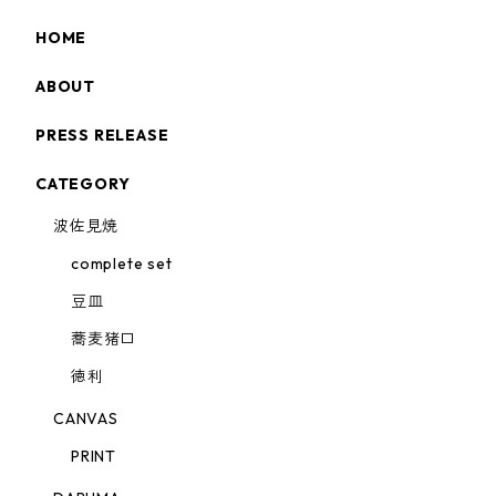
HOME
ABOUT
PRESS RELEASE
CATEGORY
波佐見焼
complete set
豆皿
蕎麦猪口
徳利
CANVAS
PRINT