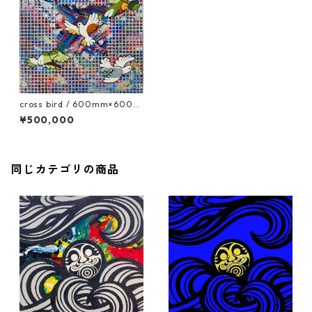
cross bird / 600mm×600m
m
¥500,000
同じカテゴリの商品