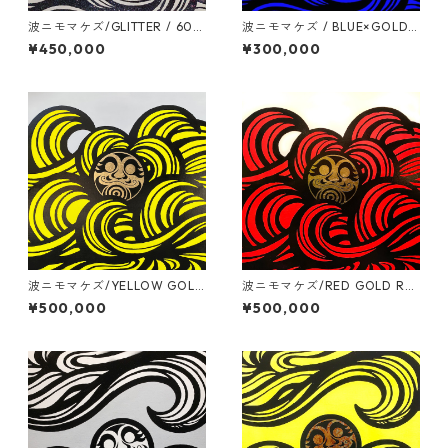
波ニモマケズ/GLITTER / 600
波ニモマケズ / BLUE×GOLD L
mm x 6000mm
EAF / 530mm x 530mm
¥450,000
¥300,000
波ニモマケズ/YELLOW GOLD
波ニモマケズ/RED GOLD RE
REAF / S30号(910mm x 910
AF / S30号(910mm x 910m
¥500,000
¥500,000
mm)
m)