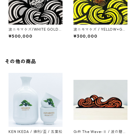
波ニモマケズ/WHITE GOLD R
波ニモマケズ / YELLOW×GO
EAF / S30号(910mm x 910m
LD LEAF / 530mm x 530mm
¥500,000
¥300,000
m)
その他の商品
KEN IKEDA / 徳利/盃 / 五葉松
Gift The Wave-Ⅱ / 波の贈り