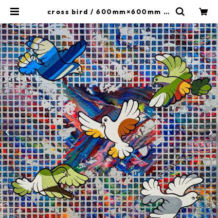
cross bird / 600mm×600mm | I
CBA.SHOP