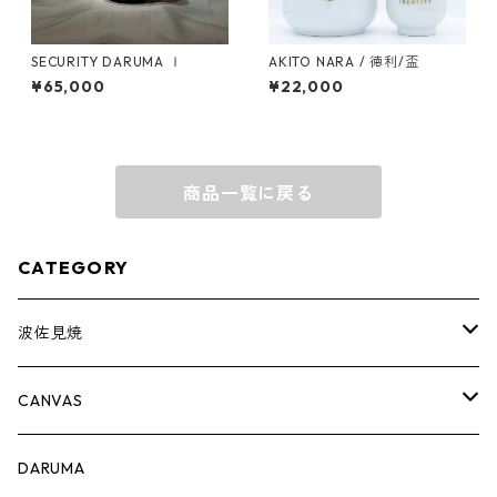
SECURITY DARUMA Ⅰ
AKITO NARA / 徳利/盃
¥65,000
¥22,000
商品一覧に戻る
CATEGORY
波佐見焼
complete set
CANVAS
豆皿
PRINT
DARUMA