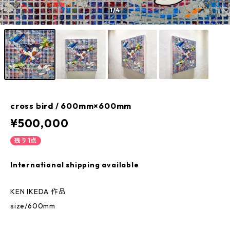
1
/4
cross bird / 600mm×600mm
¥500,000
残り1点
International shipping available
KEN IKEDA 作品
size/600mm