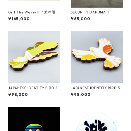
Gift The Wave-Ⅱ / 波の贈り
SECURITY DARUMA Ⅰ
物-Ⅱ
¥165,000
¥65,000
JAPANESE IDENTITY BIRD 2
JAPANESE IDENTITY BIRD 3
¥98,000
¥98,000