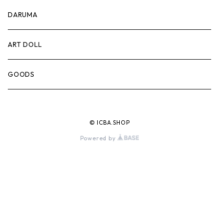
豆皿
PRINT
DARUMA
蕎麦猪口
ART DOLL
徳利
GOODS
© ICBA.SHOP
Powered by