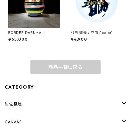
BORDER DARUMA Ⅰ
杉田 曠機 / 豆皿 / color1
¥65,000
¥4,900
商品一覧に戻る
CATEGORY
波佐見焼
complete set
CANVAS