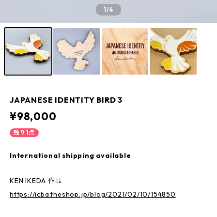
1
/4
JAPANESE IDENTITY BIRD 3
¥98,000
残り1点
International shipping available
KEN IKEDA 作品
https://icba.theshop.jp/blog/2021/02/10/154850