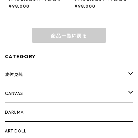
¥98,000
¥98,000
商品一覧に戻る
CATEGORY
波佐見焼
complete set
CANVAS
豆皿
PRINT
DARUMA
蕎麦猪口
ART DOLL