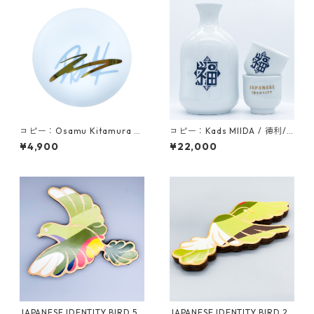
コピー：Osamu Kitamura /
コピー：Kads MIIDA / 徳利/
豆皿 / color1
盃
¥4,900
¥22,000
JAPANESE IDENTITY BIRD 5
JAPANESE IDENTITY BIRD 2