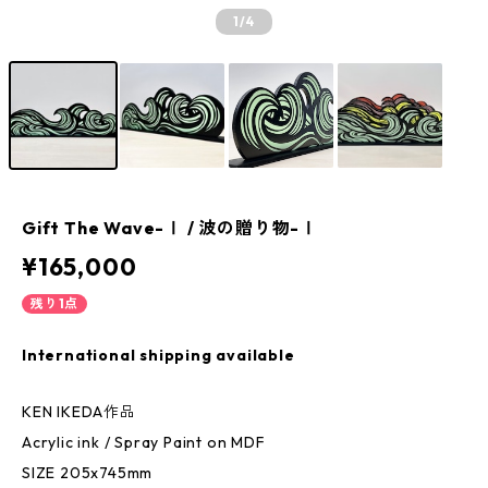
1
/4
Gift The Wave-Ⅰ / 波の贈り物-Ⅰ
¥165,000
残り1点
International shipping available
KEN IKEDA作品
Acrylic ink / Spray Paint on MDF
SIZE 205x745mm