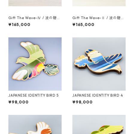
Gift The Wave-Ⅳ / 波の贈り
Gift The Wave-Ⅱ / 波の贈り
物-Ⅳ
物-Ⅱ
¥165,000
¥165,000
JAPANESE IDENTITY BIRD 5
JAPANESE IDENTITY BIRD 4
¥98,000
¥98,000