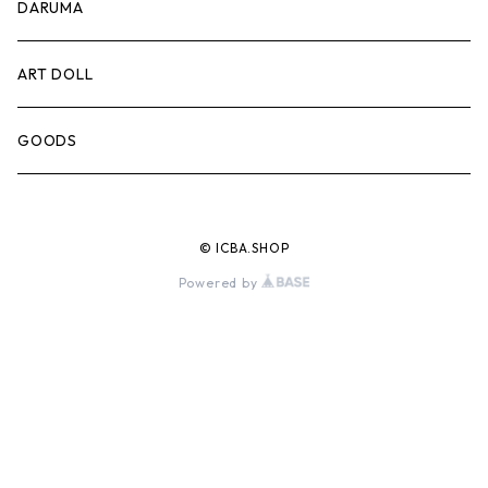
豆皿
PRINT
DARUMA
蕎麦猪口
ART DOLL
徳利
GOODS
© ICBA.SHOP
Powered by