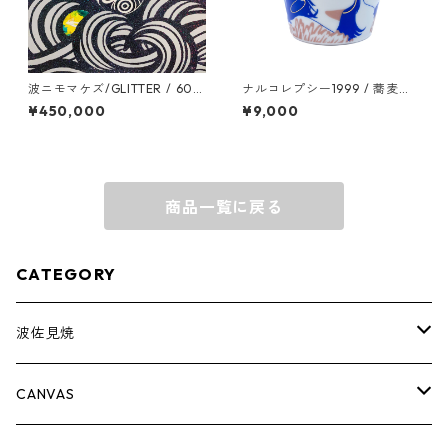
波ニモマケズ/GLITTER / 600
ナルコレプシー1999 / 蕎麦猪
mm x 6000mm
口 / color1
¥450,000
¥9,000
商品一覧に戻る
CATEGORY
波佐見焼
complete set
CANVAS