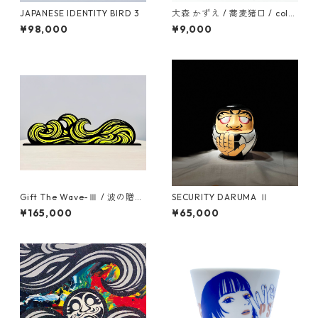
JAPANESE IDENTITY BIRD 3
大森 かずえ / 蕎麦猪口 / color
2
¥98,000
¥9,000
Gift The Wave-Ⅲ / 波の贈り
SECURITY DARUMA Ⅱ
物-Ⅲ
¥165,000
¥65,000