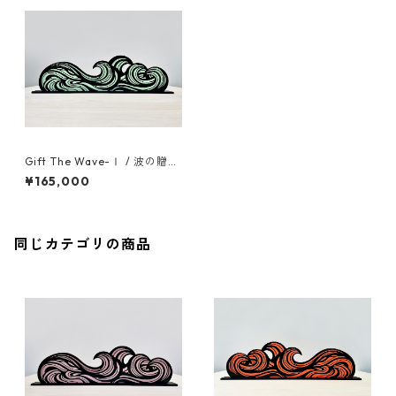
Gift The Wave-Ⅰ / 波の贈り
物-Ⅰ
¥165,000
同じカテゴリの商品