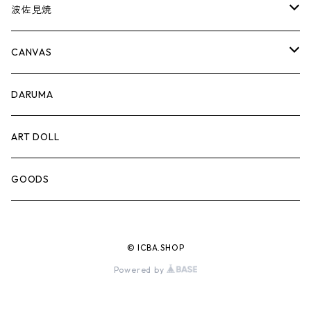
波佐見焼
complete set
CANVAS
豆皿
PRINT
DARUMA
蕎麦猪口
ART DOLL
徳利
GOODS
© ICBA.SHOP
Powered by