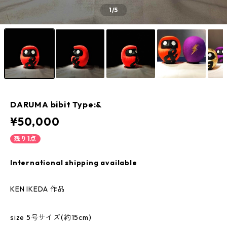
1
/5
DARUMA bibit Type:&
¥50,000
残り1点
International shipping available
KEN IKEDA 作品
size 5号サイズ(約15cm)