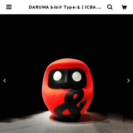
DARUMA bibit Type:& | ICBA.SH
OP