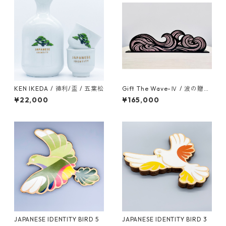
KEN IKEDA / 徳利/盃 / 五葉松
Gift The Wave-Ⅳ / 波の贈り
物-Ⅳ
¥22,000
¥165,000
JAPANESE IDENTITY BIRD 5
JAPANESE IDENTITY BIRD 3