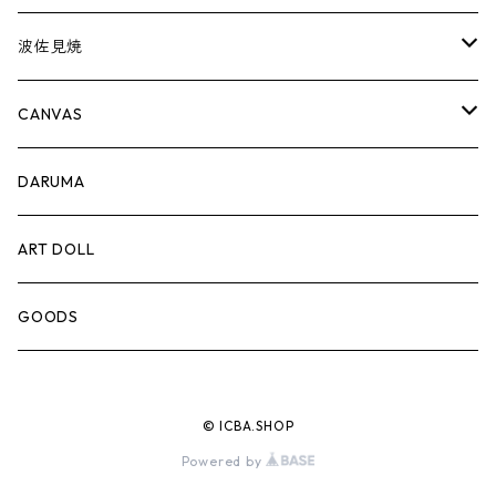
波佐見焼
complete set
CANVAS
豆皿
PRINT
DARUMA
蕎麦猪口
ART DOLL
徳利
GOODS
© ICBA.SHOP
Powered by